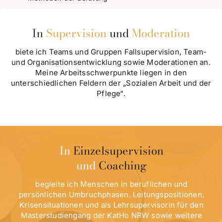
In
Supervision
und
Moderation
biete ich Teams und Gruppen Fallsupervision, Team-
und Organisationsentwicklung sowie Moderationen an.
Meine Arbeitsschwerpunkte liegen in den
unterschiedlichen Feldern der „Sozialen Arbeit und der
Pflege“.
In
Einzelsupervision
und
Coaching
begleite ich Menschen in beruflichen und
persönlichen Umbruchphasen, Leitungspositionen,
Krisensituationen und als Lehrsupervisorin für den
Masterstudiengang der KatHo NRW sowie weitere