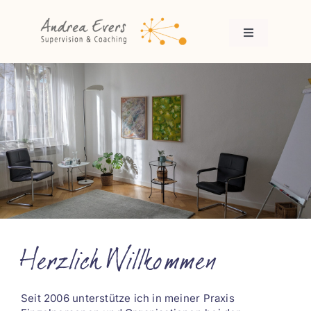
Zum
Inhalt
springen
Toggle
Navigation
Profil
Angebote
Erfahrungen
Kontakt
Herzlich Willkommen
Datenschutz
Impressum
Seit 2006 unterstütze ich in meiner Praxis