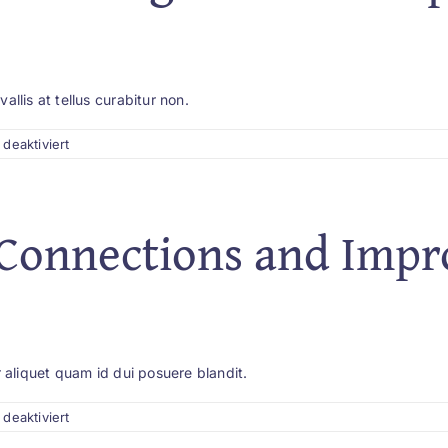
llis at tellus curabitur non.
für
deaktiviert
Breaking
free
from
limiting
 Connections and Impr
beliefs:
The
power
of
positive
mindset
 aliquet quam id dui posuere blandit.
für
deaktiviert
Building