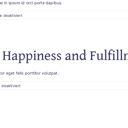
e in ipsum id orci porta dapibus.
für
 deaktiviert
How
to
Overcome
Challenges
and
Embrace
 Happiness and Fulfil
Change
r eget felis porttitor volutpat.
für
deaktiviert
A
Guide
to
Finding
Happiness
and
Fulfillment