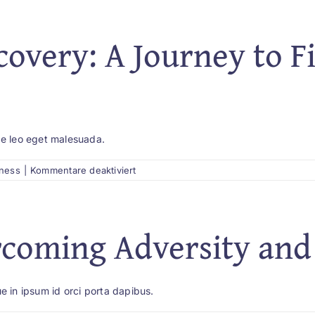
Stronger
Connections
and
covery: A Journey to F
Improving
Communication
e leo eget malesuada.
für
lness
|
Kommentare deaktiviert
Mastering
Self-
Discovery:
A
ercoming Adversity and
Journey
to
Finding
Your
Purpose
e in ipsum id orci porta dapibus.