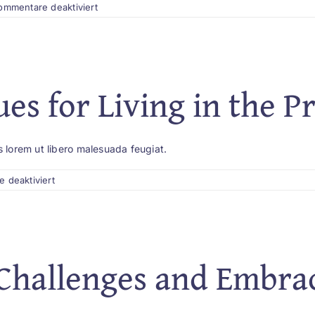
für
ommentare deaktiviert
Strategies
for
Overcoming
Adversity
and
Achieving
ues for Living in the 
Success
s lorem ut libero malesuada feugiat.
für
 deaktiviert
Tools
and
Techniques
for
Living
in
Challenges and Embra
the
Present
Moment